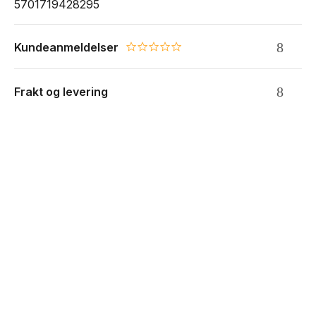
5701719428295
Kundeanmeldelser
0.0 star rating
Frakt og levering