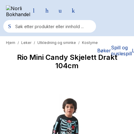
Hjem
Leker
Utkledning og sminke
Kostyme
/
/
/
Populære søk
Spill og
Bøker
puslespill
Rio Mini Candy Skjelett Drakt
Pokemon
104cm
One piece
Fury Bound - Sable Sorensen
Yesteryear
Elizabeth Strout
Hitster
Hypopressiv trening