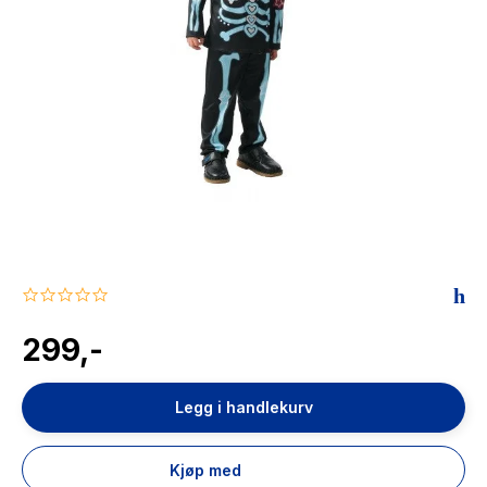
The Housemaid
0.0
star
rating
299,-
Legg i handlekurv
Kjøp med