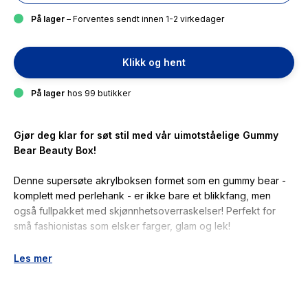
På lager
– Forventes sendt innen 1-2 virkedager
Klikk og hent
På lager
hos 99 butikker
Gjør deg klar for søt stil med vår uimotståelige Gummy
Bear Beauty Box!
Denne supersøte akrylboksen formet som en gummy bear -
komplett med perlehank - er ikke bare et blikkfang, men
også fullpakket med skjønnhetsoverraskelser! Perfekt for
små fashionistas som elsker farger, glam og lek!
En leken og stilig makeover - alt samlet i en boks du vil bruke
Les mer
igjen og igjen!
Ta med deg glamouren - uansett hvor du går!