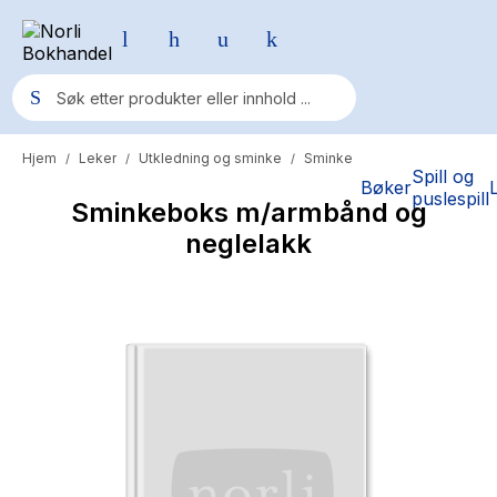
Hjem
Leker
Utkledning og sminke
Sminke
/
/
/
Populære søk
Spill og
Bøker
puslespill
Sminkeboks m/armbånd og
Pokemon
neglelakk
One piece
Fury Bound - Sable Sorensen
Yesteryear
Elizabeth Strout
Hitster
Hypopressiv trening