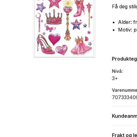
Få deg stil
Alder: f
Motiv: p
Produkte
Nivå
3+
Varenumme
70733340
Kundeanm
Frakt og l