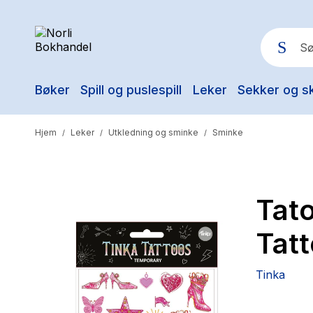
Bøker
Spill og puslespill
Leker
Sekker og s
Pop
Hjem
Leker
Utkledning og sminke
Sminke
/
/
/
Tato
Tat
Tinka