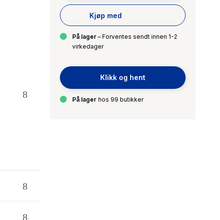
Kjøp med
På lager
– Forventes sendt innen 1-2
virkedager
Klikk og hent
På lager
hos 99 butikker