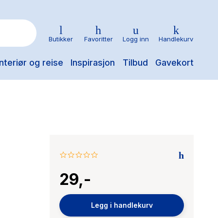
Butikker
Favoritter
Logg inn
Handlekurv
nteriør og reise
Inspirasjon
Tilbud
Gavekort
0.0
star
29,-
rating
Legg i handlekurv