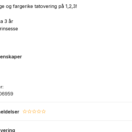
ige og fargerike tatovering på 1,2,3!
ra 3 år
rinsesse
genskaper
r
06959
eldelser
0.0 star rating
evering