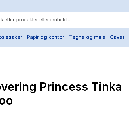
kolesaker
Papir og kontor
Tegne og male
Gaver, i
ulære søk
Pokemon
One piece
Fury Bound - Sable Sorensen
vering Princess Tinka
Yesteryear
Elizabeth Strout
too
Hitster
Hypopressiv trening
The Housemaid