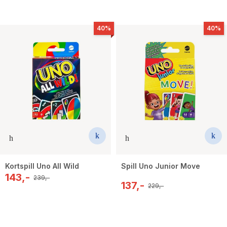
40%
40%
Kortspill Uno All Wild
Spill Uno Junior Move
143,-
239,-
137,-
229,-