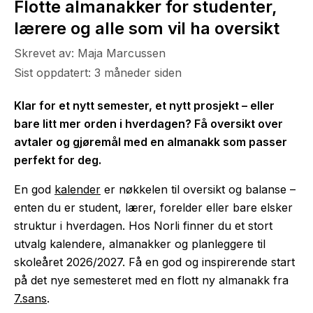
Flotte almanakker for studenter,
The Housemaid
lærere og alle som vil ha oversikt
Skrevet av: Maja Marcussen
Sist oppdatert: 3 måneder siden
Klar for et nytt semester, et nytt prosjekt – eller
bare litt mer orden i hverdagen? Få oversikt over
avtaler og gjøremål med en almanakk som passer
perfekt for deg.
En god
kalender
er nøkkelen til oversikt og balanse –
enten du er student, lærer, forelder eller bare elsker
struktur i hverdagen. Hos Norli finner du et stort
utvalg kalendere, almanakker og planleggere til
skoleåret 2026/2027. Få en god og inspirerende start
på det nye semesteret med en flott ny almanakk fra
7.sans
.