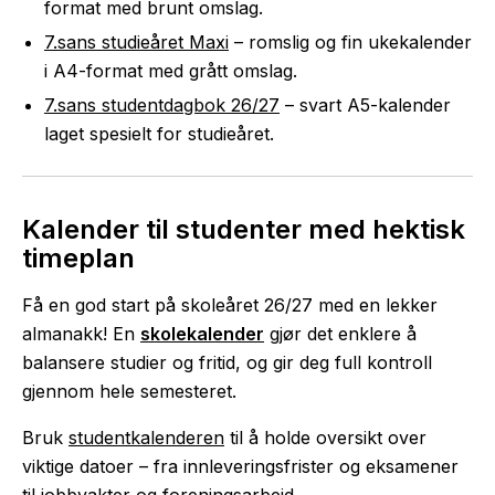
format med brunt omslag.
7.sans studieåret Maxi
– romslig og fin ukekalender
i A4-format med grått omslag.
7.sans studentdagbok 26/27
– svart A5-kalender
laget spesielt for studieåret.
Kalender til studenter med hektisk
timeplan
Få en god start på skoleåret 26/27 med en lekker
almanakk! En
skolekalender
gjør det enklere å
balansere studier og fritid, og gir deg full kontroll
gjennom hele semesteret.
Bruk
studentkalenderen
til å holde oversikt over
viktige datoer – fra innleveringsfrister og eksamener
til jobbvakter og foreningsarbeid.