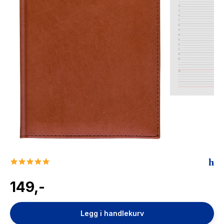
The Housemaid
5.0
star
rating
149,-
Legg i handlekurv