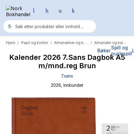
Hjem
Papir og kontor
Almanakker og kalendere
Almanakk og kalenderbok
/
/
/
Populære søk
Spill og
Bøker
puslespill
Kalender 2026 7.Sans Dagbok A5
Pokemon
m/mnd.reg Brun
One piece
7.sans
Fury Bound - Sable Sorensen
2026
, Innbundet
Yesteryear
Elizabeth Strout
Hitster
Hypopressiv trening