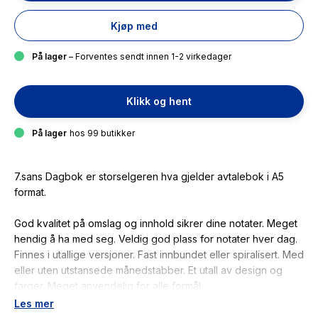
Kjøp med
På lager
– Forventes sendt innen 1-2 virkedager
Klikk og hent
På lager
hos 99 butikker
7.sans Dagbok er storselgeren hva gjelder avtalebok i A5
format.
God kvalitet på omslag og innhold sikrer dine notater. Meget
hendig å ha med seg. Veldig god plass for notater hver dag.
Finnes i utallige versjoner. Fast innbundet eller spiralisert. Med
eller uten utstansede månedstabber. Et utall av design og
farger. Meget anvendelig for alle formål.
Les mer
Alle 7.sans produkter er miljøsertifisert etter anerkjente