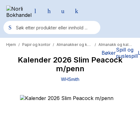
Hjem
Papir og kontor
Almanakker og kalendere
Almanakk og kalenderbok
/
/
/
Populære søk
Spill og
Bøker
puslespill
Kalender 2026 Slim Peacock
Pokemon
m/penn
One piece
WHSmith
Fury Bound - Sable Sorensen
Yesteryear
Elizabeth Strout
Hitster
Hypopressiv trening