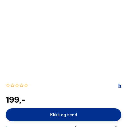
The Housemaid
0.0
star
rating
199,-
Klikk og send