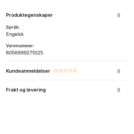
Farge: grønn
12 måneder
Produktegenskaper
Datert fra januar til desember 2026
Hardt omslag tilgjengelig i ulike farger
Språk
Avrundede hjørner
Engelsk
Elastisk lukking
Matchende bokmerke
Varenummer
Strikk for lukking
8056999275525
Elfenbensfarget papir, 70 g/m2, syrefritt
Utvidbar innerlomme i matchende farge
Ligger flatt, åpner seg 180°
Kundeanmeldelser
0.0 star rating
Inneholder klistremerker for å tilpasse planene dine
Årsmerker til ryggen
Frakt og levering