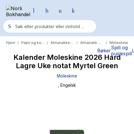
Hjem
Papir og kontor
Almanakker og kalendere
Almanakk og kalenderbok
Moleskine
/
/
/
/
Populære søk
Spill og
Bøker
puslespill
Kalender Moleskine 2026 Hard
Pokemon
Lagre Uke notat Myrtel Green
One piece
Moleskine
Fury Bound - Sable Sorensen
, Engelsk
Yesteryear
Elizabeth Strout
Hitster
Hypopressiv trening