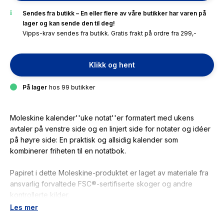
Sendes fra butikk – En eller flere av våre butikker har varen på
lager og kan sende den til deg!
Vipps-krav sendes fra butikk. Gratis frakt på ordre fra 299,-
Klikk og hent
På lager
hos 99 butikker
Moleskine kalender''uke notat''er formatert med ukens
avtaler på venstre side og en linjert side for notater og idéer
på høyre side: En praktisk og allsidig kalender som
kombinerer friheten til en notatbok.
Papiret i dette Moleskine-produktet er laget av materiale fra
ansvarlig forvaltede FSC®-sertifiserte skoger og andre
kontrollerte kilder.
Les mer
Størrelse: 13 x 21 cm