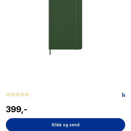
The Housemaid
0.0
star
rating
399,-
Klikk og send