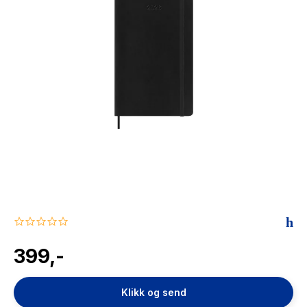
The Housemaid
0.0
star
rating
399,-
Klikk og send