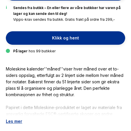
Sendes fra butikk – En eller flere av våre butikker har varen på
lager og kan sende den til deg!
Vipps-krav sendes fra butikk. Gratis frakt på ordre fra 299,-
Klikk og hent
På lager
hos 99 butikker
Moleskine kalender''måned''viser hver måned over et to-
siders oppslag, etterfulgt av 2 linjert side mellom hver måned
for notater. Bakerst finner du 51 linjerte sider som gir ekstra
plass til å organisere og planlegge året. Den perfekte
kombinasjonen av frihet og struktur.
Papiret i dette Moleskine-produktet er laget av materiale fra
ansvarlig forvaltede FSC®-sertifiserte skoger og andre
kontrollerte kilder.
Les mer