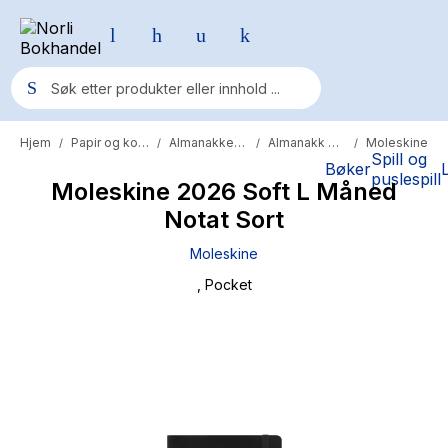
Hjem
Papir og kontor
Almanakker og kalendere
Almanakk og kalenderbok
Moleskine
/
/
/
/
Populære søk
Spill og
Bøker
puslespill
Moleskine 2026 Soft L Måned
Pokemon
Notat Sort
One piece
Moleskine
Fury Bound - Sable Sorensen
, Pocket
Yesteryear
Elizabeth Strout
Hitster
Hypopressiv trening