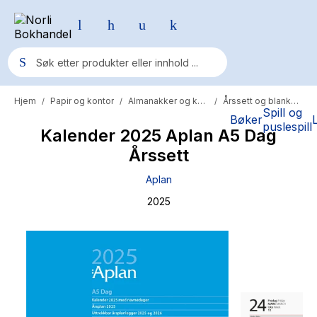
Hjem
Papir og kontor
Almanakker og kalendere
Årssett og blanketter
/
/
/
Populære søk
Spill og
Bøker
puslespill
Kalender 2025 Aplan A5 Dag
Pokemon
Årssett
One piece
Aplan
Fury Bound - Sable Sorensen
2025
Yesteryear
Elizabeth Strout
Hitster
Hypopressiv trening