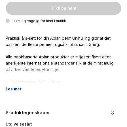
Klikk og hent
Ikke tilgjengelig for hent i butikk
Praktisk års-sett for din Aplan perm.Unihulling gjør at det
passer i de fleste permer, også Filofax samt Grieg.
Alle papirbaserte Aplan produkter er miljøsertifisert etter
anerkjente internasjonale standarder slik at de minst mulig
påvirker vårt felles ytre miljø.
Sidestørrelse: 14,8 x 21 cm
Hullet for Aplan
Les mer
70 gr papir
En dag pr. side
Norsk
Produktegenskaper
Klokkeslett fra-til: 08:00-18:00
2 farger sort og rød i kalender
Utgivelsesår
Årsoversikt innværende og neste år