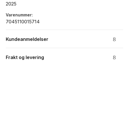
2025
Månedoversikt inneværende og neste år
Notatsider
Varenummer
16 siders atlas
7045110015714
Norske navnedager
Norske helligdager
Kundeanmeldelser
Frakt og levering