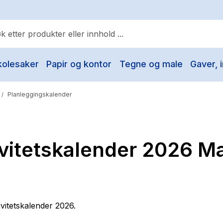
kolesaker
Papir og kontor
Tegne og male
Gaver, i
ulære søk
Pokemon
Planleggingskalender
/
One piece
Fury Bound - Sable Sorensen
vitetskalender 2026 M
Yesteryear
Elizabeth Strout
Hitster
Hypopressiv trening
ivitetskalender 2026.
The Housemaid