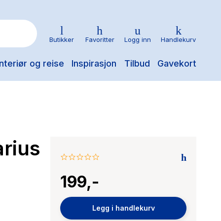
Butikker
Favoritter
Logg inn
Handlekurv
nteriør og reise
Inspirasjon
Tilbud
Gavekort
arius
0.0
star
199,-
rating
Legg i handlekurv