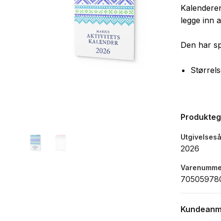
Kalenderen
legge inn a
Den har sp
Størrel
Produkte
Utgivelseså
2026
Varenumme
70505978
Kundeanm