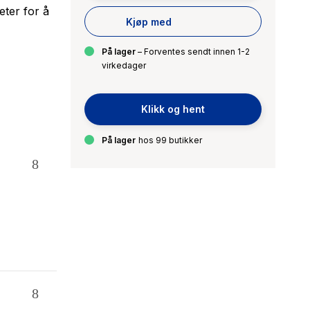
ter for å
Kjøp med
På lager
– Forventes sendt innen 1-2
virkedager
Klikk og hent
På lager
hos 99 butikker