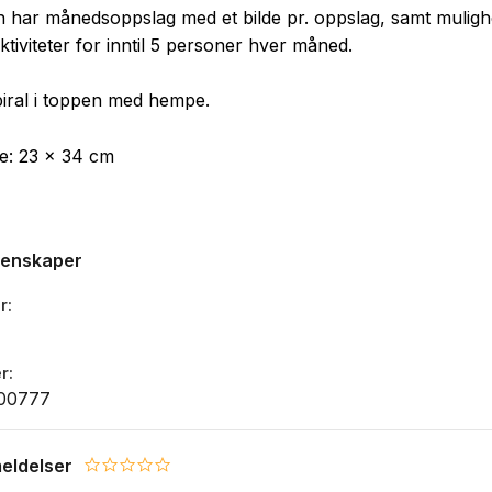
 har månedsoppslag med et bilde pr. oppslag, samt mulighe
ktiviteter for inntil 5 personer hver måned.
iral i toppen med hempe.
se: 23 x 34 cm
genskaper
r
r
00777
eldelser
0.0 star rating