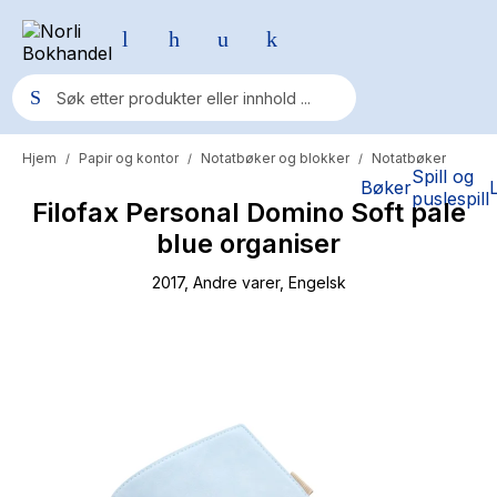
Hjem
Papir og kontor
Notatbøker og blokker
Notatbøker
/
/
/
Populære søk
Spill og
Bøker
puslespill
Filofax Personal Domino Soft pale
Pokemon
blue organiser
One piece
2017
, Andre varer
, Engelsk
Fury Bound - Sable Sorensen
Yesteryear
Elizabeth Strout
Hitster
Hypopressiv trening