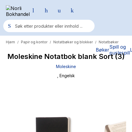
Hjem
Papir og kontor
Notatbøker og blokker
Notatbøker
/
/
/
Populære søk
Spill og
Bøker
puslespill
Moleskine Notatbok blank Sort (3)
Pokemon
Moleskine
One piece
, Engelsk
Fury Bound - Sable Sorensen
Yesteryear
Elizabeth Strout
Hitster
Hypopressiv trening