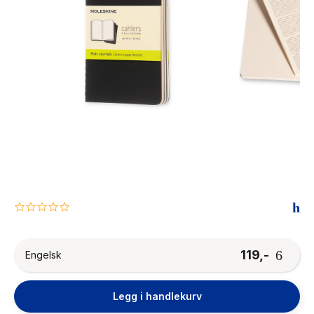
The Housemaid
0.0
star
rating
119,-
Engelsk
Legg i handlekurv