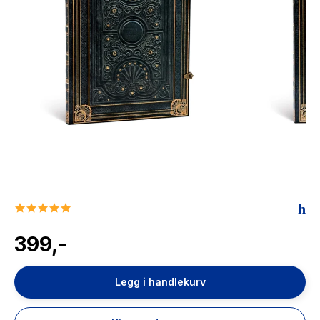
The Housemaid
5.0
star
rating
399,-
Legg i handlekurv