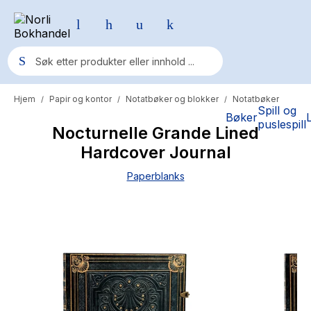
Hjem
Papir og kontor
Notatbøker og blokker
Notatbøker
/
/
/
Populære søk
Spill og
Bøker
puslespill
Nocturnelle Grande Lined
Pokemon
Hardcover Journal
One piece
Paperblanks
Fury Bound - Sable Sorensen
Yesteryear
Elizabeth Strout
Hitster
Hypopressiv trening