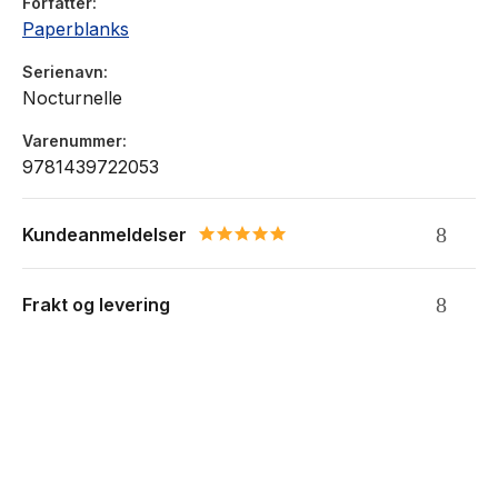
Forfatter
Paperblanks
Serienavn
Nocturnelle
Varenummer
9781439722053
Kundeanmeldelser
5.0 star rating
Frakt og levering