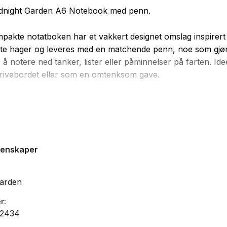
idnight Garden A6 Notebook med penn.
akte notatboken har et vakkert designet omslag inspirert
te hager og leveres med en matchende penn, noe som gjø
 å notere ned tanker, lister eller påminnelser på farten. Idee
rivebordet eller som en omtenksom gave.
lå
n
genskaper
Garden
r
82434