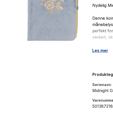
Nydelig M
Denne komp
månebelys
perfekt for
vesken, sk
A6
Les mer
Farge: b
Gullpen
Produkte
Serienavn
Midnight 
Varenumme
50138721