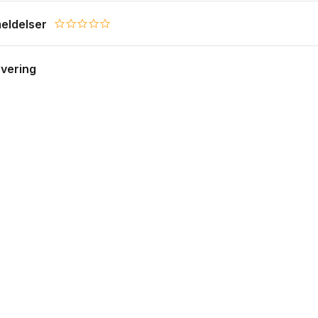
eldelser
0.0 star rating
evering