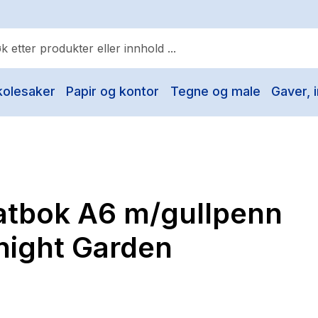
kolesaker
Papir og kontor
Tegne og male
Gaver, i
ulære søk
Pokemon
One piece
Fury Bound - Sable Sorensen
atbok A6 m/gullpenn
Yesteryear
Elizabeth Strout
night Garden
Hitster
Hypopressiv trening
The Housemaid