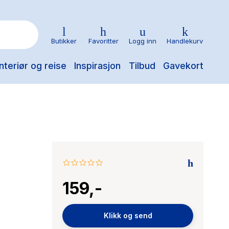
Butikker
Favoritter
Logg inn
Handlekurv
nteriør og reise
Inspirasjon
Tilbud
Gavekort
0.0
star
159,-
rating
Klikk og send