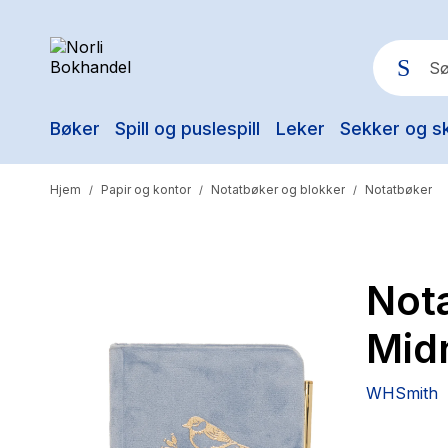
Bøker
Spill og puslespill
Leker
Sekker og s
Pop
Hjem
Papir og kontor
Notatbøker og blokker
Notatbøker
/
/
/
Not
Mid
WHSmith