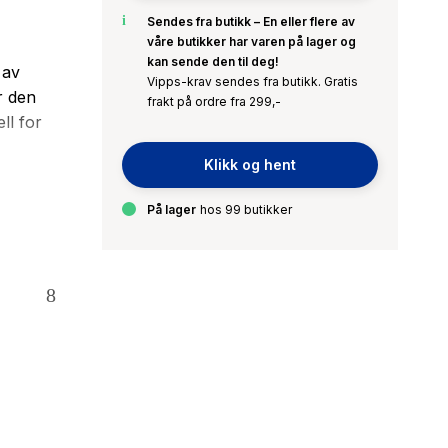
Sendes fra butikk – En eller flere av
våre butikker har varen på lager og
kan sende den til deg!
 av
Vipps-krav sendes fra butikk. Gratis
r den
frakt på ordre fra 299,-
ll for
Klikk og hent
På lager
hos 99 butikker