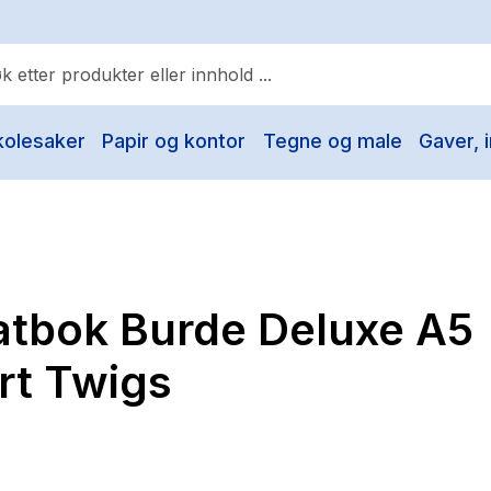
kolesaker
Papir og kontor
Tegne og male
Gaver, i
ulære søk
Pokemon
One piece
Fury Bound - Sable Sorensen
atbok Burde Deluxe A5
Yesteryear
Elizabeth Strout
ert Twigs
Hitster
Hypopressiv trening
The Housemaid