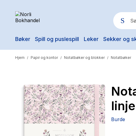
Bøker
Spill og puslespill
Leker
Sekker og s
Pop
Hjem
Papir og kontor
Notatbøker og blokker
Notatbøker
/
/
/
Not
linj
Burde