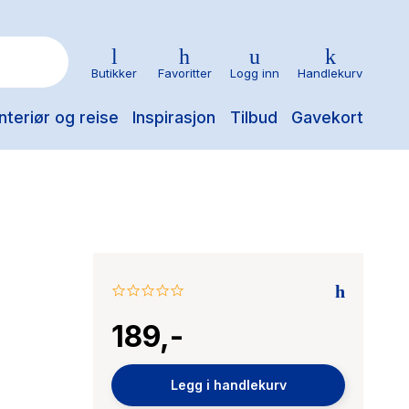
Butikker
Favoritter
Logg inn
Handlekurv
nteriør og reise
Inspirasjon
Tilbud
Gavekort
0.0
star
189,-
rating
Legg i handlekurv