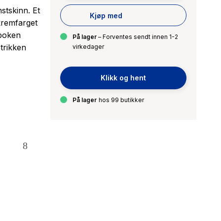
stskinn. Et
Kjøp med
 kremfarget
 boken
På lager
– Forventes sendt innen 1-2
strikken
virkedager
Klikk og hent
På lager
hos 99 butikker