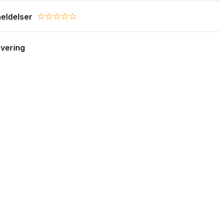
eldelser
0.0 star rating
evering