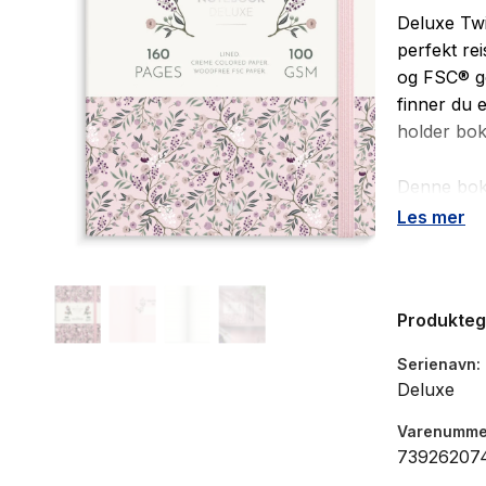
Deluxe Twi
perfekt rei
og FSC® go
finner du 
holder bo
Denne boke
Les mer
Innbund
Eksklus
Linjert
Produkte
Papirlo
Strikk
Serienavn
Lesebå
Deluxe
Varenumme
73926207