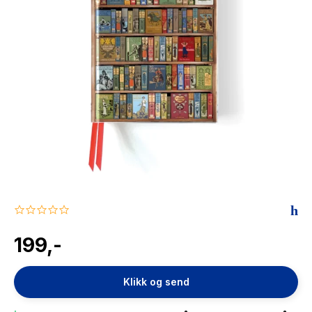
The Housemaid
0.0
star
rating
199,-
Klikk og send