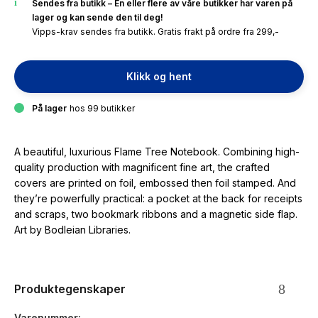
Sendes fra butikk – En eller flere av våre butikker har varen på
lager og kan sende den til deg!
Vipps-krav sendes fra butikk. Gratis frakt på ordre fra 299,-
Klikk og hent
På lager
hos 99 butikker
A beautiful, luxurious Flame Tree Notebook. Combining high-
quality production with magnificent fine art, the crafted
covers are printed on foil, embossed then foil stamped. And
they’re powerfully practical: a pocket at the back for receipts
and scraps, two bookmark ribbons and a magnetic side flap.
Art by Bodleian Libraries.
Produktegenskaper
Varenummer