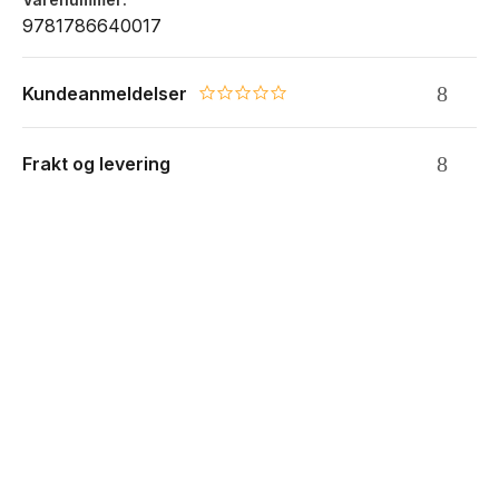
9781786640017
Kundeanmeldelser
0.0 star rating
Frakt og levering