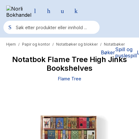
Hjem
Papir og kontor
Notatbøker og blokker
Notatbøker
/
/
/
Populære søk
Spill og
Bøker
puslespill
Notatbok Flame Tree High Jinks
Pokemon
Bookshelves
One piece
Flame Tree
Fury Bound - Sable Sorensen
Yesteryear
Elizabeth Strout
Hitster
Hypopressiv trening