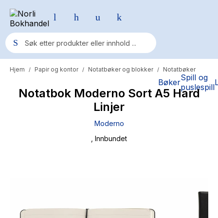
Hjem
Papir og kontor
Notatbøker og blokker
Notatbøker
/
/
/
Populære søk
Spill og
Bøker
puslespill
Notatbok Moderno Sort A5 Hard
Pokemon
Linjer
One piece
Moderno
Fury Bound - Sable Sorensen
, Innbundet
Yesteryear
Elizabeth Strout
Hitster
Hypopressiv trening