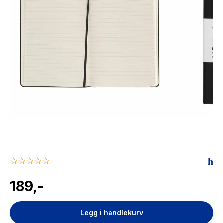
The Housemaid
0.0
star
rating
189,-
Legg i handlekurv