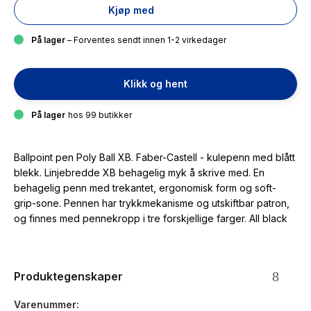
Kjøp med
På lager
– Forventes sendt innen 1-2 virkedager
Klikk og hent
På lager
hos 99 butikker
Ballpoint pen Poly Ball XB. Faber-Castell - kulepenn med blått
blekk. Linjebredde XB behagelig myk å skrive med. En
behagelig penn med trekantet, ergonomisk form og soft-
grip-sone. Pennen har trykkmekanisme og utskiftbar patron,
og finnes med pennekropp i tre forskjellige farger. All black
Produktegenskaper
Varenummer