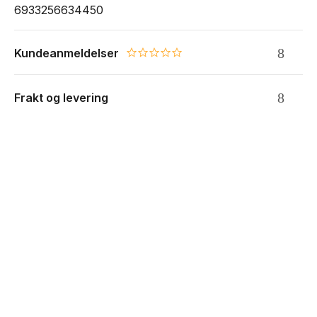
6933256634450
Kundeanmeldelser
0.0 star rating
Frakt og levering