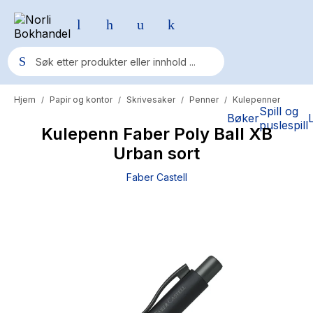
Hjem
Papir og kontor
Skrivesaker
Penner
Kulepenner
/
/
/
/
Populære søk
Spill og
Bøker
puslespill
Kulepenn Faber Poly Ball XB
Pokemon
Urban sort
One piece
Faber Castell
Fury Bound - Sable Sorensen
Yesteryear
Elizabeth Strout
Hitster
Hypopressiv trening