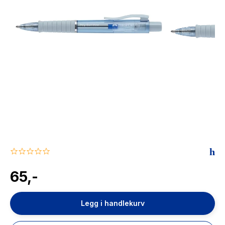
The Housemaid
0.0
star
rating
65,-
Legg i handlekurv