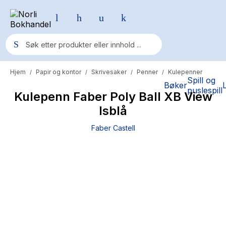
Hjem
Papir og kontor
Skrivesaker
Penner
Kulepenner
/
/
/
/
Populære søk
Spill og
Bøker
puslespill
Kulepenn Faber Poly Ball XB View
Pokemon
Isblå
One piece
Faber Castell
Fury Bound - Sable Sorensen
Yesteryear
Elizabeth Strout
Hitster
Hypopressiv trening