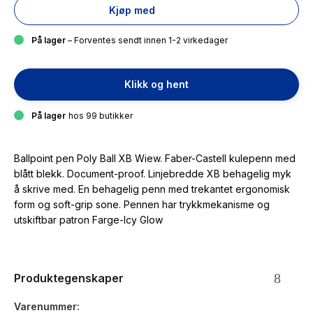
Kjøp med
På lager
– Forventes sendt innen 1-2 virkedager
Klikk og hent
På lager
hos 99 butikker
Ballpoint pen Poly Ball XB Wiew. Faber-Castell kulepenn med
blått blekk. Document-proof. Linjebredde XB behagelig myk
å skrive med. En behagelig penn med trekantet ergonomisk
form og soft-grip sone. Pennen har trykkmekanisme og
utskiftbar patron Farge-Icy Glow
Produktegenskaper
Varenummer