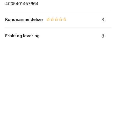
4005401457664
Kundeanmeldelser
0.0 star rating
Frakt og levering