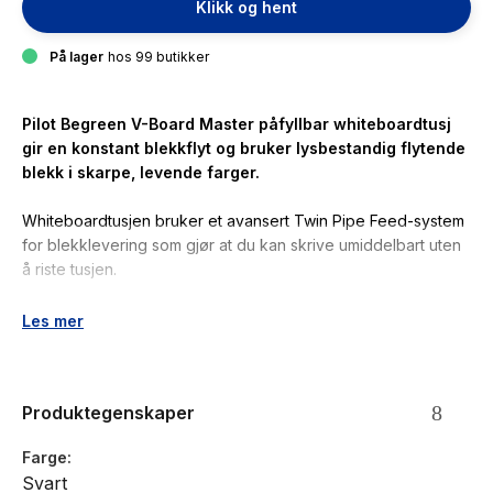
Klikk og hent
På lager
hos 99 butikker
Pilot Begreen V-Board Master påfyllbar whiteboardtusj
gir en konstant blekkflyt og bruker lysbestandig flytende
blekk i skarpe, levende farger.
Whiteboardtusjen bruker et avansert Twin Pipe Feed-system
for blekklevering som gjør at du kan skrive umiddelbart uten
å riste tusjen.
Farge: sort
Les mer
Kulespisser: 6,0 mm
Påfyllbare whiteboardtusjer
Bruker lysbestandig flytende blekk
Produktegenskaper
Lyse farger med intens lysstyrke slik at den er synlig fra
opptil 10 meter
Farge
Laget av 91% resirkulert materiale
Svart
Uten xylen slik at den ikke lukter sterkt