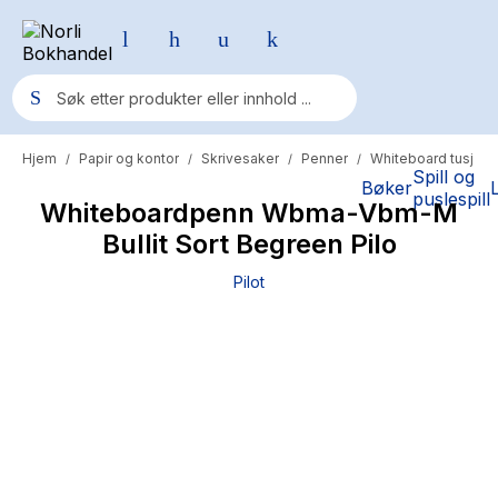
Hjem
Papir og kontor
Skrivesaker
Penner
Whiteboard tusj
/
/
/
/
Populære søk
Spill og
Bøker
puslespill
Whiteboardpenn Wbma-Vbm-M
Pokemon
Bullit Sort Begreen Pilo
One piece
Pilot
Fury Bound - Sable Sorensen
Yesteryear
Elizabeth Strout
Hitster
Hypopressiv trening