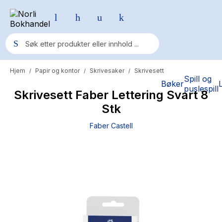
Hjem
Papir og kontor
Skrivesaker
Skrivesett
/
/
/
Populære søk
Spill og
Bøker
puslespill
Skrivesett Faber Lettering Svart 8
Pokemon
Stk
One piece
Faber Castell
Fury Bound - Sable Sorensen
Yesteryear
Elizabeth Strout
Hitster
Hypopressiv trening