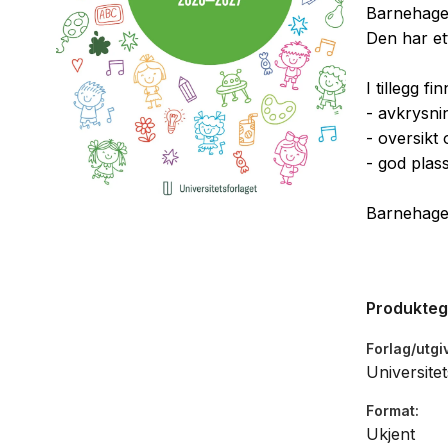
Barnehagep
Den har et
I tillegg f
- avkrysni
- oversikt
- god plas
Barnehagep
Produkte
Forlag/utgi
Universitet
Format
Ukjent