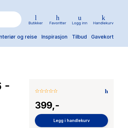
Butikker
Favoritter
Logg inn
Handlekurv
nteriør og reise
Inspirasjon
Tilbud
Gavekort
 -
0.0
star
399,-
rating
Legg i handlekurv