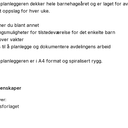
lanleggeren dekker hele barnehageåret og er laget for av
t oppslag for hver uke.
inner du blant annet
ngsmuligheter for tilstedeværelse for det enkelte barn
 over vakter
s til å planlegge og dokumentere avdelingens arbeid
lanleggeren er i A4 format og spiralisert rygg.
genskaper
ver
sforlaget