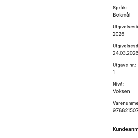
Språk
Bokmål
Utgivelseså
2026
Utgivelses
24.03.202
Utgave nr.
1
Nivå
Voksen
Varenumme
97882150
Kundeanm