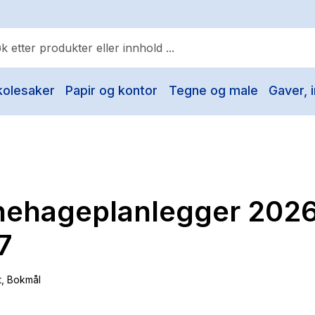
kolesaker
Papir og kontor
Tegne og male
Gaver, i
ulære søk
Pokemon
One piece
Fury Bound - Sable Sorensen
nehageplanlegger 2026
Yesteryear
Elizabeth Strout
7
Hitster
t
, Bokmål
Hypopressiv trening
The Housemaid