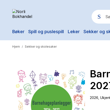
Bøker
Spill og puslespill
Leker
Sekker og s
Pop
Hjem
Sekker og skolesaker
/
Bar
202
2026
, Ukjen