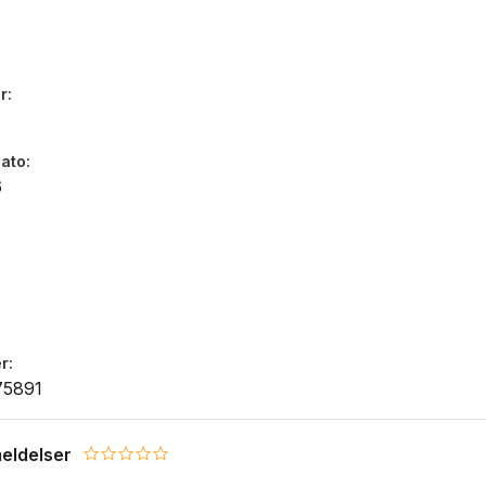
r
dato
6
r
75891
eldelser
0.0 star rating