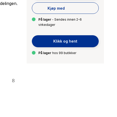
delingen.
Kjøp med
På lager
- Sendes innen 2-6
virkedager
Klikk og hent
På lager
hos 99 butikker