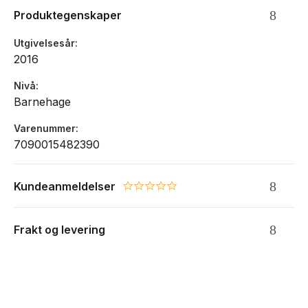
løsninger med tanke på ergonomi - det beste fra to verdener.
Produktegenskaper
Alder: fra 3 til 5 år
Utgivelsesår
Rommer ca 8,5 liter
2016
Enkel å åpne og lukke med trykknapp
Justerbar brystreim
Nivå
God på små rygger, med myke og solide skulderreimer
Barnehage
Lekre detaljer i ekte skinn
Vannavstøtende polyester med matt finnish
Varenummer
Akkurat passe stor, du får plass til matboks og flaske og litt
7090015482390
ekstra ting og tang
Farge: grå
Kundeanmeldelser
0.0 star rating
Frakt og levering