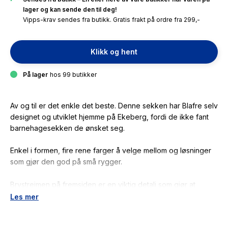
lager og kan sende den til deg!
Vipps-krav sendes fra butikk. Gratis frakt på ordre fra 299,-
Klikk og hent
På lager
hos 99 butikker
Av og til er det enkle det beste. Denne sekken har Blafre selv
designet og utviklet hjemme på Ekeberg, fordi de ikke fant
barnehagesekken de ønsket seg.
Enkel i formen, fire rene farger å velge mellom og løsninger
som gjør den god på små rygger.
Brystreimen på fremsiden er en viktig detalj som gjør at
sekken sitter godt og tåler tumling.
Les mer
Modellen er inspirert av gamledager, men har moderne