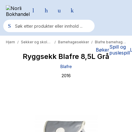
Hjem
Sekker og skolesaker
Barnehagesekker
Blafre barnehagesekk
/
/
/
Populære søk
Spill og
Bøker
puslespill
Ryggsekk Blafre 8,5L Grå
Pokemon
Blafre
One piece
2016
Fury Bound - Sable Sorensen
Yesteryear
Elizabeth Strout
Hitster
Hypopressiv trening