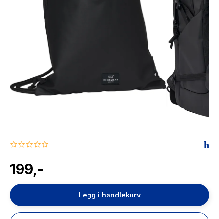
The Housemaid
0.0
star
rating
199,-
Legg i handlekurv