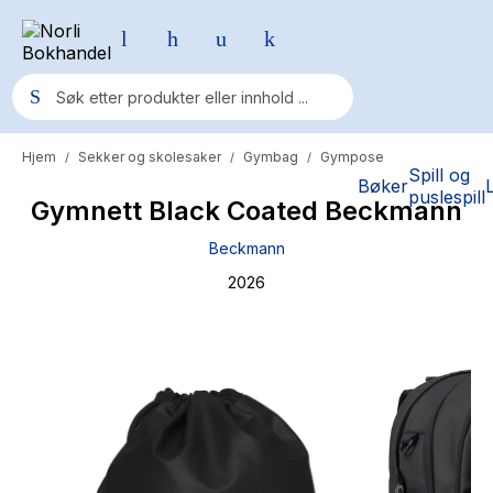
Hjem
Sekker og skolesaker
Gymbag
Gympose
/
/
/
Populære søk
Spill og
Bøker
puslespill
Gymnett Black Coated Beckmann
Pokemon
Beckmann
One piece
2026
Fury Bound - Sable Sorensen
Yesteryear
Elizabeth Strout
Hitster
Hypopressiv trening