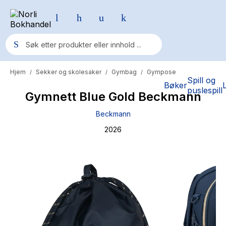
Hjem
Sekker og skolesaker
Gymbag
Gympose
/
/
/
Populære søk
Spill og
Bøker
puslespill
Gymnett Blue Gold Beckmann
Pokemon
Beckmann
One piece
2026
Fury Bound - Sable Sorensen
Yesteryear
Elizabeth Strout
Hitster
Hypopressiv trening