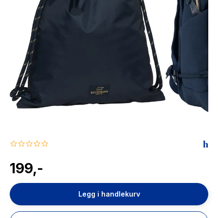
The Housemaid
0.0
star
rating
199,-
Legg i handlekurv