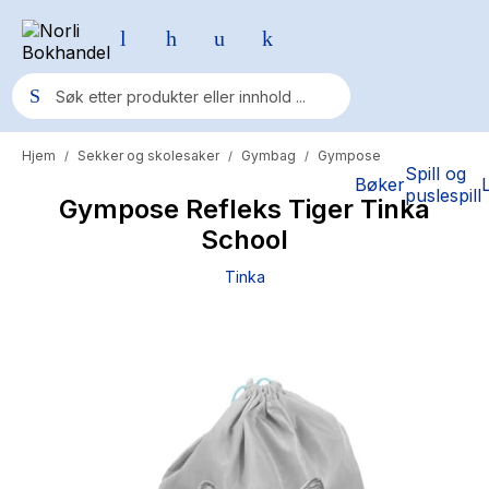
Hjem
Sekker og skolesaker
Gymbag
Gympose
/
/
/
Populære søk
Spill og
Bøker
puslespill
Gympose Refleks Tiger Tinka
Pokemon
School
One piece
Tinka
Fury Bound - Sable Sorensen
Yesteryear
Elizabeth Strout
Hitster
Hypopressiv trening