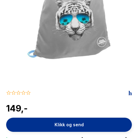
The Housemaid
0.0
star
rating
149,-
Klikk og send