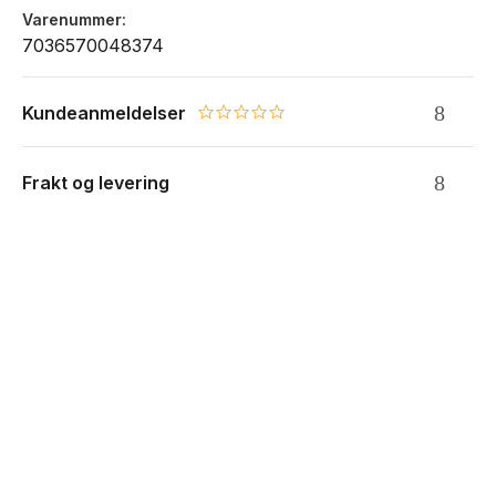
Varenummer
7036570048374
Kundeanmeldelser
0.0 star rating
Frakt og levering