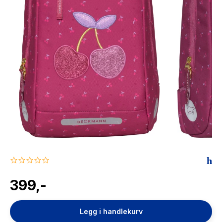
The Housemaid
0.0
star
rating
399,-
Legg i handlekurv