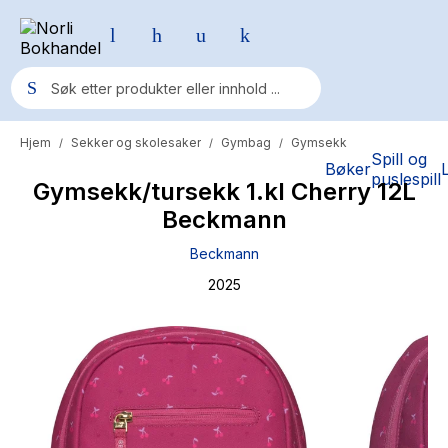
Hjem
Sekker og skolesaker
Gymbag
Gymsekk
/
/
/
Populære søk
Spill og
Bøker
puslespill
Gymsekk/tursekk 1.kl Cherry 12L
Pokemon
Beckmann
One piece
Beckmann
Fury Bound - Sable Sorensen
2025
Yesteryear
Elizabeth Strout
Hitster
Hypopressiv trening