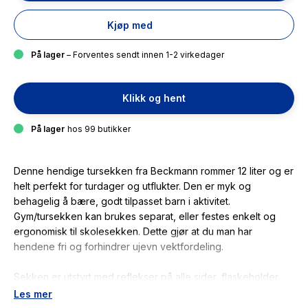
Kjøp med
På lager
– Forventes sendt innen 1-2 virkedager
Klikk og hent
På lager
hos 99 butikker
Denne hendige tursekken fra Beckmann rommer 12 liter og er
helt perfekt for turdager og utflukter. Den er myk og
behagelig å bære, godt tilpasset barn i aktivitet.
Gym/tursekken kan brukes separat, eller festes enkelt og
ergonomisk til skolesekken. Dette gjør at du man har
hendene fri og forhindrer ujevn vektfordeling.
Sekken er utstyrt med reflekser på alle sider, flaskeholder,
hoftebelte og brystrem som gjør den ideell for turdager og
Les mer
mindre utflukter.