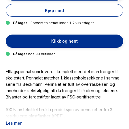
Kjøp med
På lager
– Forventes sendt innen 1-2 virkedager
Klikk og hent
På lager
hos 99 butikker
Ettlagspennal som leveres komplett med det man trenger til
skolestart. Pennalet matcher 1. klasseskolesekkene i samme
serie fra Beckmann. Pennalet er fullt av overraskelser, og
inneholder selvfølgelig alt du trenger til skolen og leksene.
Blyanter og fargestifter laget av FSC-sertifisert tre.
100% av tekstilet brukt i produksjon av pennalet er fra 3
resirkulerte plastflasker (rPET).
Les mer
INNHOLD I PENNALET: