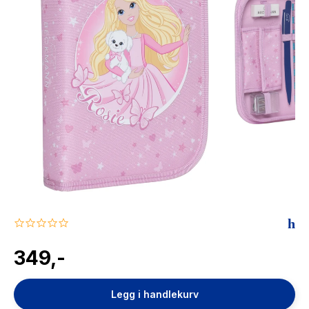
The Housemaid
0.0
star
rating
349,-
Legg i handlekurv