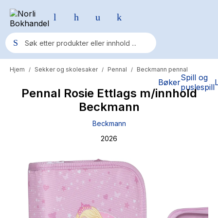
Hjem
Sekker og skolesaker
Pennal
Beckmann pennal
/
/
/
Populære søk
Spill og
Bøker
puslespill
Pennal Rosie Ettlags m/innhold
Pokemon
Beckmann
One piece
Beckmann
Fury Bound - Sable Sorensen
2026
Yesteryear
Elizabeth Strout
Hitster
Hypopressiv trening