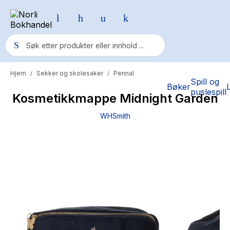
Hjem
Sekker og skolesaker
Pennal
/
/
Populære søk
Spill og
Bøker
puslespill
Kosmetikkmappe Midnight Garden
Pokemon
WHSmith
One piece
Fury Bound - Sable Sorensen
Yesteryear
Elizabeth Strout
Hitster
Hypopressiv trening