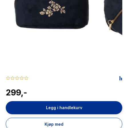
The Housemaid
0.0
star
rating
299,-
Legg i handlekurv
Kjøp med