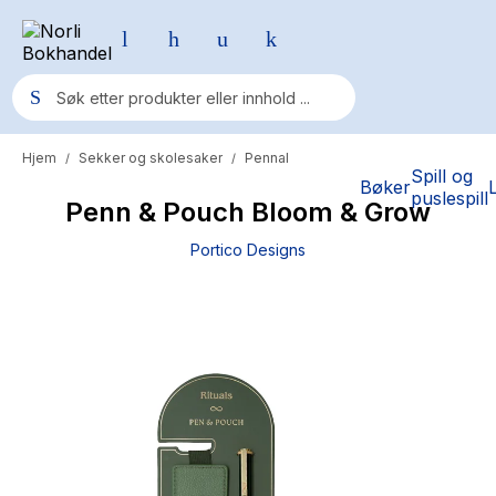
Hjem
Sekker og skolesaker
Pennal
/
/
Populære søk
Spill og
Bøker
puslespill
Penn & Pouch Bloom & Grow
Pokemon
Portico Designs
One piece
Fury Bound - Sable Sorensen
Yesteryear
Elizabeth Strout
Hitster
Hypopressiv trening