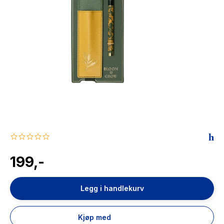
The Housemaid
0.0
star
rating
199,-
Legg i handlekurv
Kjøp med