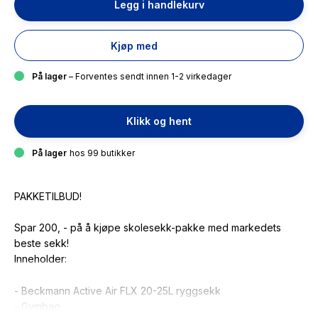
Legg i handlekurv
Kjøp med
På lager
– Forventes sendt innen 1-2 virkedager
Klikk og hent
På lager
hos 99 butikker
PAKKETILBUD!
Spar 200, - på å kjøpe skolesekk-pakke med markedets
beste sekk!
Inneholder:
- Beckmann Active Air FLX 20-25L ryggsekk
- Gymbag