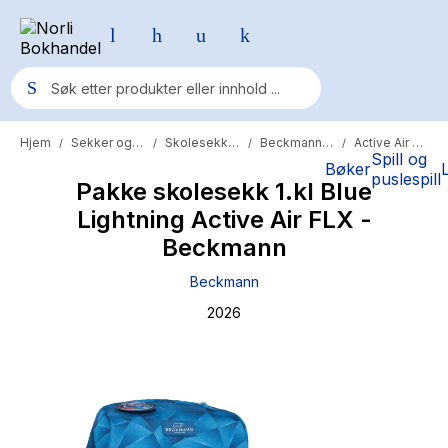
Hjem
Sekker og skolesaker
Skolesekker
Beckmann sekk
Active Air FLX
/
/
/
/
Populære søk
Spill og
Bøker
puslespill
Pakke skolesekk 1.kl Blue
Pokemon
Lightning Active Air FLX -
One piece
Beckmann
Fury Bound - Sable Sorensen
Beckmann
Yesteryear
2026
Elizabeth Strout
Hitster
Hypopressiv trening