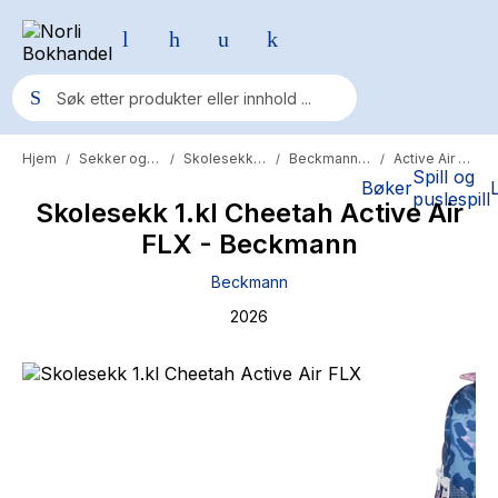
Hjem
Sekker og skolesaker
Skolesekker
Beckmann sekk
Active Air FLX
/
/
/
/
Populære søk
Spill og
Bøker
puslespill
Skolesekk 1.kl Cheetah Active Air
Pokemon
FLX - Beckmann
One piece
Beckmann
Fury Bound - Sable Sorensen
2026
Yesteryear
Elizabeth Strout
Hitster
Hypopressiv trening