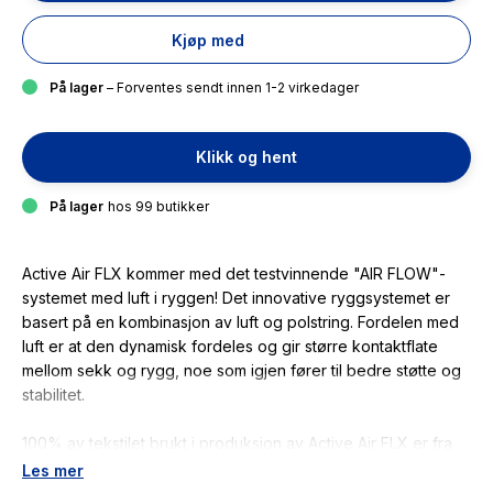
Kjøp med
På lager
– Forventes sendt innen 1-2 virkedager
Klikk og hent
På lager
hos 99 butikker
Active Air FLX kommer med det testvinnende "AIR FLOW"-
systemet med luft i ryggen! Det innovative ryggsystemet er
basert på en kombinasjon av luft og polstring. Fordelen med
luft er at den dynamisk fordeles og gir større kontaktflate
mellom sekk og rygg, noe som igjen fører til bedre støtte og
stabilitet.
100% av tekstilet brukt i produksjon av Active Air FLX er fra
43 resirkulerte plastflasker.
Les mer