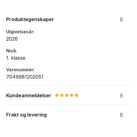
Anbefalt høyde: 116-140cm
Mål: 39x26x22cm, Vekt: 1 kg, Volum: 20-25 Liter
Produktegenskaper
Utvendig rom for drikkeflaske, paraply etc.
Reflekser
Utgivelsesår
Regntrekk i sidelomme
2026
Egen lomme inni sekken til nettbrett
Vendbar frontlomme
Nivå
Vannavvisende og resirkulert materiale
1. klasse
Ekspansjon på 5 liter
Skrå åpning for god oversikt
Varenummer
Egen plass til pennal i lokket
7049981202051
Lomme til timeplan og nøkkelringholder
Vanntette glidelåslommer på topplomme og hovedrom
Kundeanmeldelser
5.0 star rating
Frakt og levering