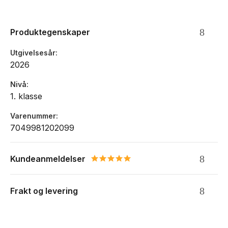
Anbefalt høyde: 116-140cm
Mål: 39x26x22cm, Vekt: 1 kg, Volum: 20-25 Liter
Produktegenskaper
Utvendig rom for drikkeflaske, paraply etc.
Reflekser
Utgivelsesår
Regntrekk i sidelomme
2026
Egen lomme inni sekken til nettbrett
Vendbar frontlomme
Nivå
Vannavvisende og resirkulert materiale
1. klasse
Ekspansjon på 5 liter
Skrå åpning for god oversikt
Varenummer
Egen plass til pennal i lokket
7049981202099
Lomme til timeplan og nøkkelringholder
Vanntette glidelåslommer på topplomme og hovedrom
Kundeanmeldelser
5.0 star rating
Frakt og levering