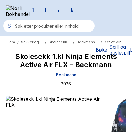
Hjem
Sekker og skolesaker
Skolesekker
Beckmann sekk
Active Air FLX
/
/
/
/
Populære søk
Spill og
Bøker
puslespill
Skolesekk 1.kl Ninja Elements
Pokemon
Active Air FLX - Beckmann
One piece
Beckmann
Fury Bound - Sable Sorensen
2026
Yesteryear
Elizabeth Strout
Hitster
Hypopressiv trening