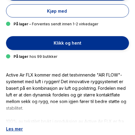
Kjøp med
På lager
– Forventes sendt innen 1-2 virkedager
Klikk og hent
På lager
hos 99 butikker
Active Air FLX kommer med det testvinnende "AIR FLOW"-
systemet med luft i ryggen! Det innovative ryggsystemet er
basert på en kombinasjon av luft og polstring. Fordelen med
luft er at den dynamisk fordeles og gir større kontaktflate
mellom sekk og rygg, noe som igjen fører til bedre støtte og
stabilitet.
100% av tekstilet brukt i produksjon av Active Air FLX er fra
43 resirkulerte plastflasker.
Les mer