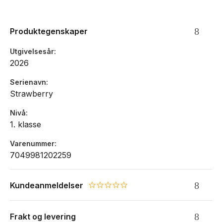
Anbefalt høyde: 116-140cm
Mål: 39x26x22cm, Vekt: 1 kg, Volum: 20-25 Liter
Produktegenskaper
Utvendig rom for drikkeflaske, paraply etc.
Reflekser
Utgivelsesår
Regntrekk i sidelomme
2026
Egen lomme inni sekken til nettbrett
Vendbar frontlomme
Serienavn
Vannavvisende og resirkulert materiale
Strawberry
Ekspansjon på 5 liter
Skrå åpning for god oversikt
Nivå
Egen plass til pennal i lokket
1. klasse
Lomme til timeplan og nøkkelringholder
Vanntette glidelåslommer på topplomme og hovedrom
Varenummer
7049981202259
Kundeanmeldelser
0.0 star rating
Frakt og levering