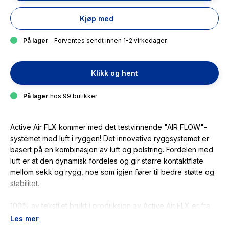
Kjøp med
På lager
– Forventes sendt innen 1-2 virkedager
Klikk og hent
På lager
hos 99 butikker
Active Air FLX kommer med det testvinnende "AIR FLOW"-
systemet med luft i ryggen! Det innovative ryggsystemet er
basert på en kombinasjon av luft og polstring. Fordelen med
luft er at den dynamisk fordeles og gir større kontaktflate
mellom sekk og rygg, noe som igjen fører til bedre støtte og
stabilitet.
100% av tekstilet brukt i produksjon av Active Air FLX er fra
43 resirkulerte plastflasker.
Les mer