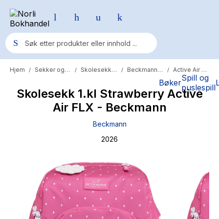
Hjem
Sekker og skolesaker
Skolesekker
Beckmann sekk
Active Air FLX
/
/
/
/
Populære søk
Spill og
Bøker
puslespill
Skolesekk 1.kl Strawberry Active
Pokemon
Air FLX - Beckmann
One piece
Beckmann
Fury Bound - Sable Sorensen
2026
Yesteryear
Elizabeth Strout
Hitster
Hypopressiv trening