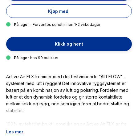
Kjøp med
På lager
– Forventes sendt innen 1-2 virkedager
Klikk og hent
På lager
hos 99 butikker
Active Air FLX kommer med det testvinnende "AIR FLOW"-
systemet med luft i ryggen! Det innovative ryggsystemet er
basert på en kombinasjon av luft og polstring. Fordelen med
luft er at den dynamisk fordeles og gir større kontaktflate
mellom sekk og rygg, noe som igjen fører til bedre støtte og
stabilitet.
100% av tekstilet brukt i produksjon av Active Air FLX er fra
43 resirkulerte plastflasker.
Les mer