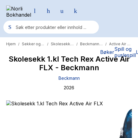
Hjem
Sekker og skolesaker
Skolesekker
Beckmann sekk
Active Air FLX
/
/
/
/
Populære søk
Spill og
Bøker
puslespill
Skolesekk 1.kl Tech Rex Active Air
Pokemon
FLX - Beckmann
One piece
Beckmann
Fury Bound - Sable Sorensen
2026
Yesteryear
Elizabeth Strout
Hitster
Hypopressiv trening