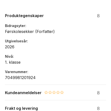
Anbefalt høyde: 116-140cm
Mål: 39x26x22cm, Vekt: 1 kg, Volum: 20-25 Liter
Produktegenskaper
Utvendig rom for drikkeflaske, paraply etc.
Reflekser
Bidragsyter
Regntrekk i sidelomme
Førskolesekker (Forfatter)
Egen lomme inni sekken til nettbrett
Vendbar frontlomme
Utgivelsesår
Vannavvisende og resirkulert materiale
2026
Ekspansjon på 5 liter
Skrå åpning for god oversikt
Nivå
Egen plass til pennal i lokket
1. klasse
Lomme til timeplan og nøkkelringholder
Vanntette glidelåslommer på topplomme og hovedrom
Varenummer
7049981201924
Kundeanmeldelser
0.0 star rating
Frakt og levering