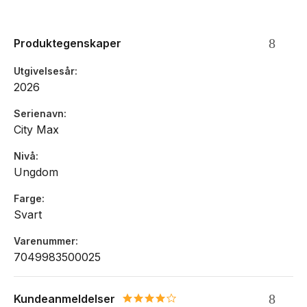
Lommer til laptop og nettbrett
Vannavvisende material
Produktegenskaper
Utgivelsesår
2026
Serienavn
City Max
Nivå
Ungdom
Farge
Svart
Varenummer
7049983500025
Kundeanmeldelser
4.0 star rating