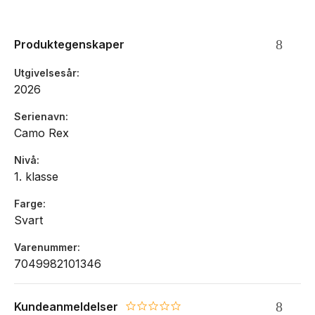
Anbefalt høyde: 122-150cm
Produktegenskaper
Mål: 44x31x22cm, Vekt: 1,03kg, Volum: 28 Liter
Utgivelsesår
2026
Utvendig rom for drikkeflaske
Reflekser på alle sider
Serienavn
Regntrekk i lokket
Camo Rex
God lufting i rygg
Egen lomme inni sekken til laptop 16'' eller nettbrett
Nivå
Vannavvisende materiale
1. klasse
Button
Vanntett matbokslomme inni sekken
Farge
Svart
Varenummer
7049982101346
Kundeanmeldelser
0.0 star rating