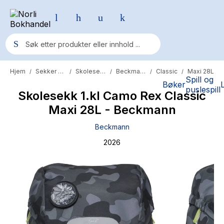
Hjem
Sekker og skolesaker
Skolesekker
Beckmann sekk
Classic
Maxi 28L
/
/
/
/
/
Populære søk
Spill og
Bøker
puslespill
Skolesekk 1.kl Camo Rex Classic
Pokemon
Maxi 28L - Beckmann
One piece
Beckmann
Fury Bound - Sable Sorensen
2026
Yesteryear
Elizabeth Strout
Hitster
Hypopressiv trening