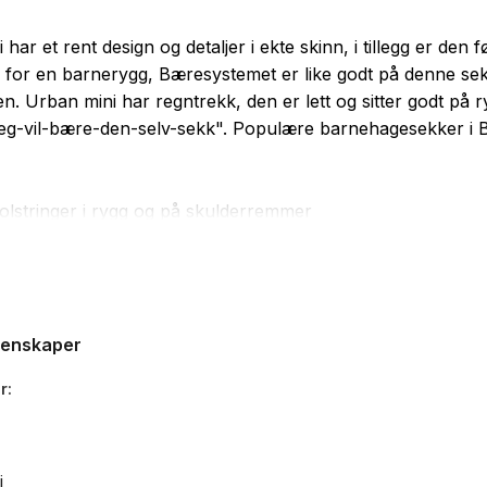
har et rent design og detaljer i ekte skinn, i tillegg er den f
 for en barnerygg, Bæresystemet er like godt på denne s
en. Urban mini har regntrekk, den er lett og sitter godt på 
"jeg-vil-bære-den-selv-sekk". Populære barnehagesekker i
polstringer i rygg og på skulderremmer
m
grom for drikkeflaske
 på stropper og i frontlomme
app
genskaper
kk i bunnen
r
i