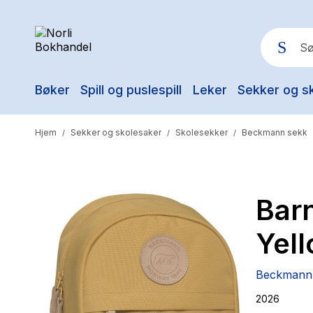
Bøker
Spill og puslespill
Leker
Sekker og s
Pop
Hjem
Sekker og skolesaker
Skolesekker
Beckmann sekk
/
/
/
Bar
Yel
Beckmann
2026