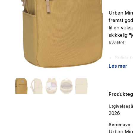
Urban Mini 
fremst god
til en voks
skikkelig 
kvalitet!
Solide 
Brystre
Les mer
Utvendi
Refleks
Navnel
Produkte
Regntre
Utgivelseså
2026
Serienavn
Urban Min