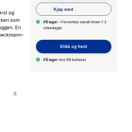
Kjøp med
ørst og
ekken som
På lager
– Forventes sendt innen 1-2
ryggen. En
virkedager
 Beckmann-
Klikk og hent
På lager
hos 99 butikker