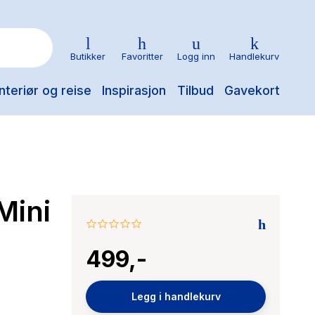
Butikker
Favoritter
Logg inn
Handlekurv
nteriør og reise
Inspirasjon
Tilbud
Gavekort
Mini
0.0
star
499,-
rating
Legg i handlekurv