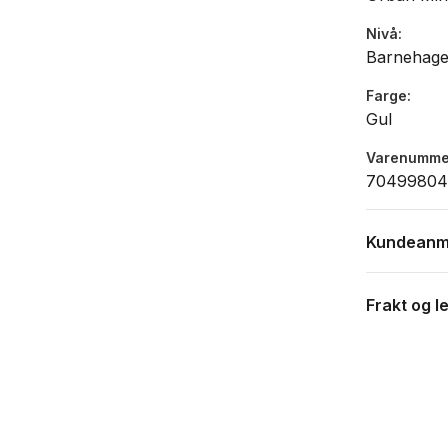
Nivå
Barnehag
Farge
Gul
Varenumme
70499804
Kundeanm
Frakt og l