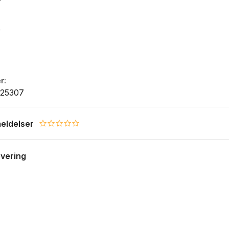
e
r
25307
eldelser
0.0 star rating
evering