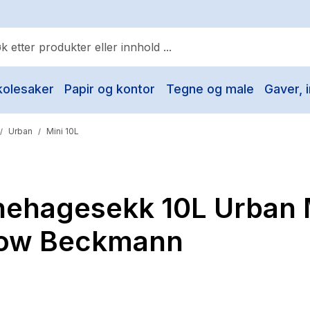
kolesaker
Papir og kontor
Tegne og male
Gaver, i
ulære søk
Pokemon
Urban
Mini 10L
/
/
One piece
Fury Bound - Sable Sorensen
nehagesekk 10L Urban 
Yesteryear
Elizabeth Strout
low Beckmann
Hitster
Hypopressiv trening
The Housemaid