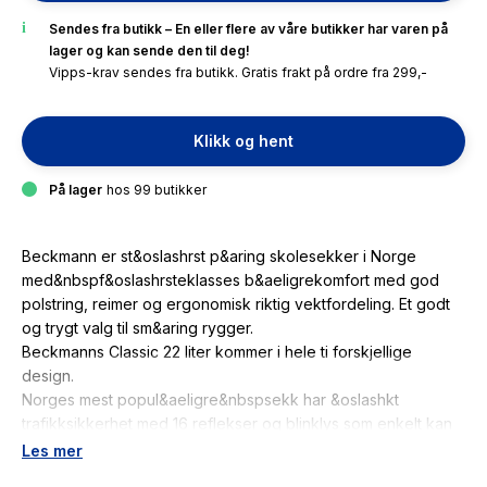
Sendes fra butikk – En eller flere av våre butikker har varen på
lager og kan sende den til deg!
Vipps-krav sendes fra butikk. Gratis frakt på ordre fra 299,-
Klikk og hent
På lager
hos 99 butikker
Beckmann er st&oslashrst p&aring skolesekker i Norge
med&nbspf&oslashrsteklasses b&aeligrekomfort med god
polstring, reimer og ergonomisk riktig vektfordeling. Et godt
og trygt valg til sm&aring rygger.
Beckmanns Classic 22 liter kommer i hele ti forskjellige
design.
Norges mest popul&aeligre&nbspsekk har &oslashkt
trafikksikkerhet med 16 reflekser og blinklys som enkelt kan
aktiveres.&nbsp&nbsp
Les mer