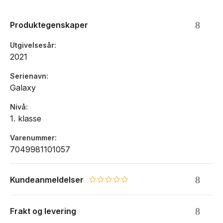
B&aeligresystemet overf&oslashrer 50% av vekten til
hoftekam
Produktegenskaper
Innvendigkompresjon trekker vekten inntil ryggen
Toppstramming for skulderremmer
Utgivelsesår
Solide polstringer i rygg og p&aring skulderremmer
2021
Brystrem og hoftebelte
Anatomisk formet ryggspile
Serienavn
God lufting i rygg
Galaxy
Rom for drikkeflaske og matboks
Blinklys
Nivå
Reflekser p&aring alle sider
1. klasse
Regntrekk i lokket
Lomme til nettbrett i skolesekken
Varenummer
7049981101057
Kundeanmeldelser
0.0 star rating
Frakt og levering