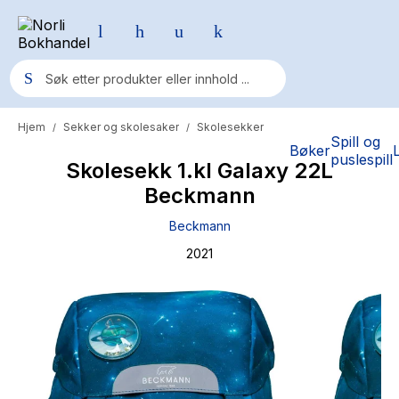
Hjem
Sekker og skolesaker
Skolesekker
/
/
Populære søk
Spill og
Bøker
puslespill
Skolesekk 1.kl Galaxy 22L
Pokemon
Beckmann
One piece
Beckmann
Fury Bound - Sable Sorensen
2021
Yesteryear
Elizabeth Strout
Hitster
Hypopressiv trening