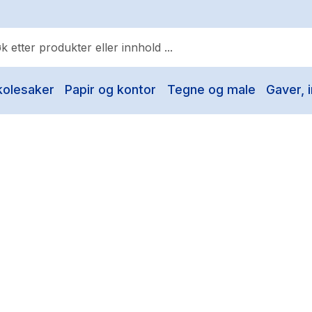
kolesaker
Papir og kontor
Tegne og male
Gaver, i
ulære søk
Pokemon
One piece
Fury Bound - Sable Sorensen
Yesteryear
Elizabeth Strout
Hitster
Hypopressiv trening
The Housemaid