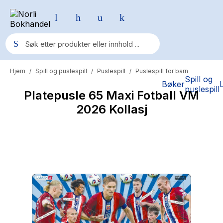
Hjem
Spill og puslespill
Puslespill
Puslespill for barn
/
/
/
Populære søk
Spill og
Bøker
puslespill
Platepusle 65 Maxi Fotball VM
Pokemon
2026 Kollasj
One piece
Fury Bound - Sable Sorensen
Yesteryear
Elizabeth Strout
Hitster
Hypopressiv trening