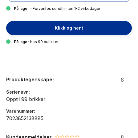
På lager
– Forventes sendt innen 1-2 virkedager
Klikk og hent
På lager
hos 99 butikker
Produktegenskaper
Serienavn
Opptil 99 brikker
Varenummer
7023852138885
Kundeanmeldelser