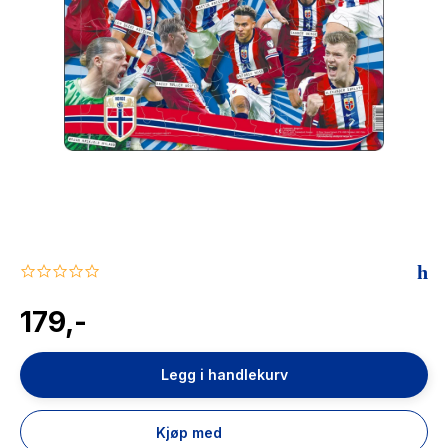
The Housemaid
0.0
star
rating
179,-
Legg i handlekurv
Kjøp med