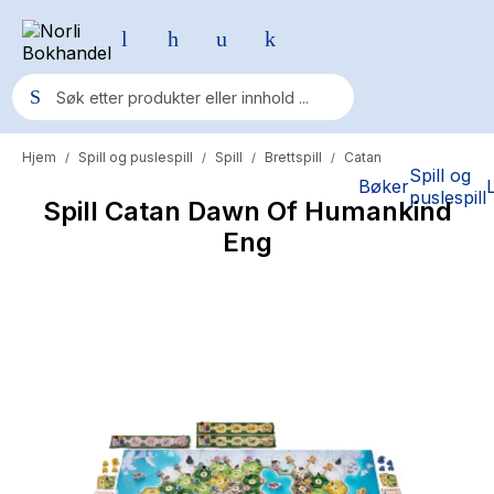
Hjem
Spill og puslespill
Spill
Brettspill
Catan
/
/
/
/
Populære søk
Spill og
Bøker
puslespill
Spill Catan Dawn Of Humankind
Pokemon
Eng
One piece
Fury Bound - Sable Sorensen
Yesteryear
Elizabeth Strout
Hitster
Hypopressiv trening