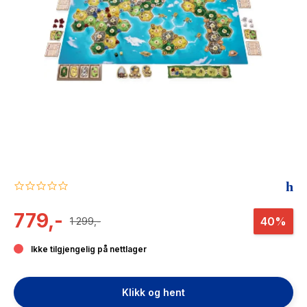
The Housemaid
0.0
star
rating
779,-
40%
1 299,-
Ikke tilgjengelig på nettlager
Klikk og hent