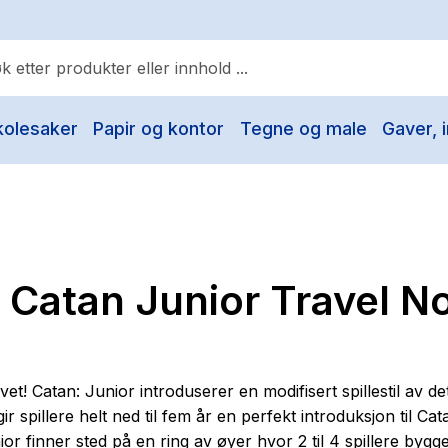
kolesaker
Papir og kontor
Tegne og male
Gaver, i
ulære søk
Pokemon
One piece
Fury Bound - Sable Sorensen
l Catan Junior Travel N
Yesteryear
Elizabeth Strout
Hitster
et! Catan: Junior introduserer en modifisert spillestil av de
Hypopressiv trening
ir spillere helt ned til fem år en perfekt introduksjon til Cat
or finner sted på en ring av øyer hvor 2 til 4 spillere bygg
The Housemaid