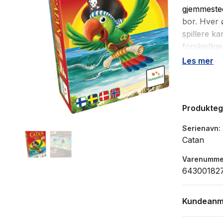
gjemmested
bor. Hver ø
spillere ka
forskjellig
gjemmested
Les mer
nettverket 
Bare pass 
kontroller
Produkte
Serienavn
Catan
Varenumme
64300182
Kundeanm