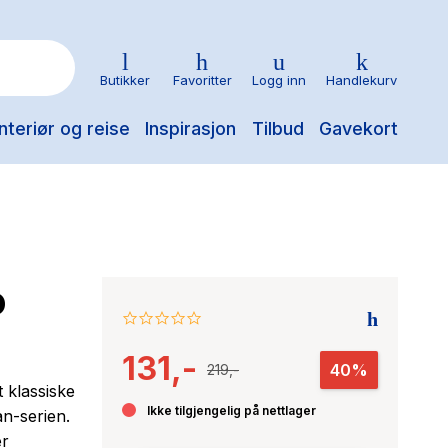
Butikker
Favoritter
Logg inn
Handlekurv
nteriør og reise
Inspirasjon
Tilbud
Gavekort
o
0.0
star
131,-
rating
40%
219,-
t klassiske
Ikke tilgjengelig på nettlager
an-serien.
er