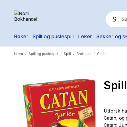
Bøker
Spill og puslespill
Leker
Sekker og s
Pop
Hjem
Spill og puslespill
Spill
Brettspill
Catan
/
/
/
/
Spil
Utforsk hav
Catan, og g
Catan: Juni