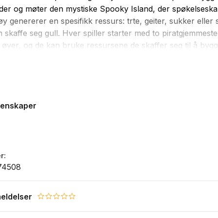
er og møter den mystiske Spooky Island, der spøkelseska
y genererer en spesifikk ressurs: trte, geiter, sukker eller 
n skaffe seg gull. Hver spiller starter med to piratgjemmest
e øyer, og de kan bruke ressursene de skaffer seg til å bygg
er eller få hjelp fra papegøyen Coco. Ved å bygge skip ka
sitt jo flere gjemmesteder de bygger, jo flere ressurser kan 
deg for den fryktede spøkelseskapteinen! Den første spill
er syv piratgjemmesteder vinner!
genskaper
r
74508
eldelser
0.0 star rating