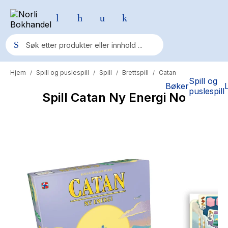
Hjem
Spill og puslespill
Spill
Brettspill
Catan
/
/
/
/
Populære søk
Spill og
Bøker
puslespill
Spill Catan Ny Energi No
Pokemon
One piece
Fury Bound - Sable Sorensen
Yesteryear
Elizabeth Strout
Hitster
Hypopressiv trening