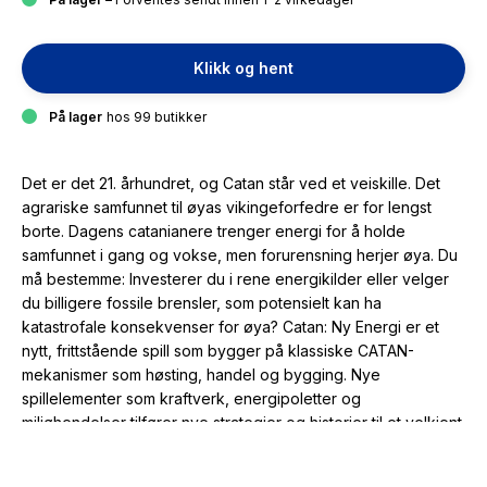
Klikk og hent
På lager
hos 99 butikker
Det er det 21. århundret, og Catan står ved et veiskille. Det
agrariske samfunnet til øyas vikingeforfedre er for lengst
borte. Dagens catanianere trenger energi for å holde
samfunnet i gang og vokse, men forurensning herjer øya. Du
må bestemme: Investerer du i rene energikilder eller velger
du billigere fossile brensler, som potensielt kan ha
katastrofale konsekvenser for øya? Catan: Ny Energi er et
nytt, frittstående spill som bygger på klassiske CATAN-
mekanismer som høsting, handel og bygging. Nye
spillelementer som kraftverk, energipoletter og
miljøhendelser tilfører nye strategier og historier til et velkjent
grunnlag.