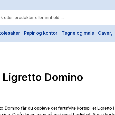
kolesaker
Papir og kontor
Tegne og male
Gaver, i
ulære søk
Pokemon
One piece
Fury Bound - Sable Sorensen
l Ligretto Domino
Yesteryear
Elizabeth Strout
Hitster
Hypopressiv trening
o Domino får du oppleve det fartsfylte kortspillet Ligretto i
The Housemaid
versjon. Også denne gang på maksimal hastighet! Som i kortsp