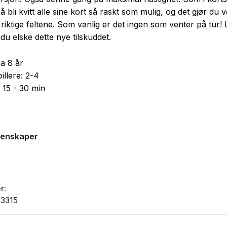
 å bli kvitt alle sine kort så raskt som mulig, og det gjør du 
riktige feltene. Som vanlig er det ingen som venter på tur! 
l du elske dette nye tilskuddet.
ra 8 år
pillere: 2-4
: 15 - 30 min
genskaper
r
3315