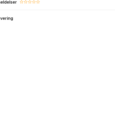
eldelser
0.0 star rating
evering