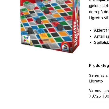
gjelder det
dem på de 
Ligretto vi
Alder: f
Antall s
Spilletid
Produkte
Serienavn
Ligretto
Varenumme
707261100