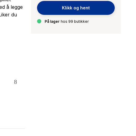
ved å legge
Klikk og hent
Liker du
På lager
hos 99 butikker