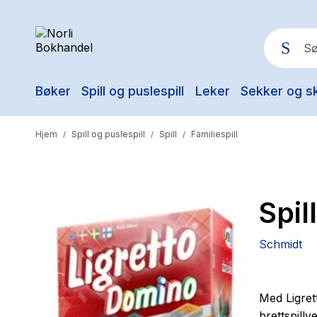
Bøker
Spill og puslespill
Leker
Sekker og s
Pop
Hjem
Spill og puslespill
Spill
Familiespill
/
/
/
Spil
Schmidt
Med Ligrett
brettspill