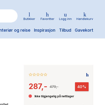
Butikker
Favoritter
Logg inn
Handlekurv
nteriør og reise
Inspirasjon
Tilbud
Gavekort
0.0
star
287,-
rating
40%
479,-
Ikke tilgjengelig på nettlager
illet