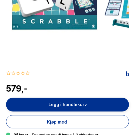
The Housemaid
0.0
star
rating
579,-
Legg i handlekurv
Kjøp med
På lager
– Forventes sendt innen 1-2 virkedager