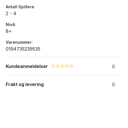
brettet.
Antall Spillere
2 - 4
Scrabble er mer enn et spill - det forbedrer også ordforrådet
ettersom du introduseres for nye ord hver gang du spiller!
Nivå
8+
Inneholder: 1 Scrabble-spillebrett, 100 bokstavbrikker, 4
holdere, 1 pose til brikkene og spilleregler.
Varenummer
0194735239535
Alder: fra 8 år
Antall spillere: 2-4
Kundeanmeldelser
0.0 star rating
Frakt og levering