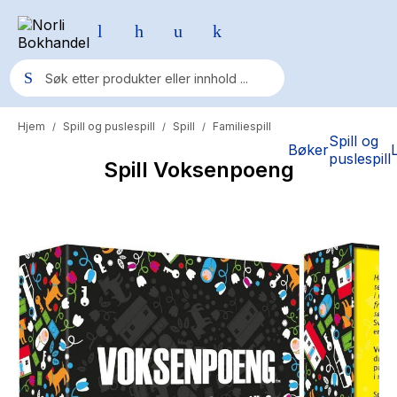
Hjem
Spill og puslespill
Spill
Familiespill
/
/
/
Populære søk
Spill og
Bøker
puslespill
Spill Voksenpoeng
Pokemon
One piece
Fury Bound - Sable Sorensen
Yesteryear
Elizabeth Strout
Hitster
Hypopressiv trening