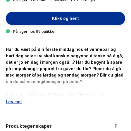
Klikk og hent
På lager
hos 99 butikker
Har du vært på din første middag hos et vennepar og
hørt deg selv si vi skal kanskje begynne å tenke på å gå,
det er jo en dag i morgen også...? Har du begynt å spare
på innpaknings-papiret fra gaver du får? Pleier du å gå
med morgenkåpe lørdag og søndag morgen? Blir du glad
om du må vise legitimasjon på polet?
Svarte du ja på noen av disse spørsmålene, har du
sannsynligvis en god sjanse i dette spillet.
Les mer
Voksenpoeng er spillet for deg som ikke er helt sikker på om
du virkelig er voksen. Et underholdende spill om alt fra luftige
Produktegenskaper
puter i sofaen, til ferier med vennepar, krokanis,