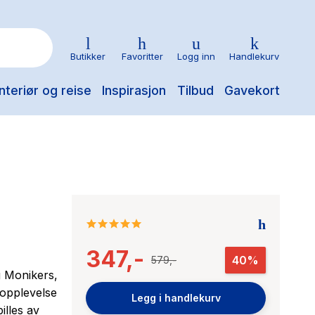
Butikker
Favoritter
Logg inn
Handlekurv
nteriør og reise
Inspirasjon
Tilbud
Gavekort
5.0
star
347,-
rating
40%
579,-
g Monikers,
 opplevelse
Legg i handlekurv
lles av