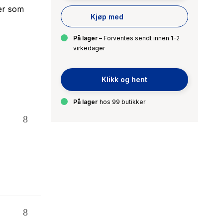
ger som
Kjøp med
På lager
– Forventes sendt innen 1-2
virkedager
Klikk og hent
På lager
hos 99 butikker