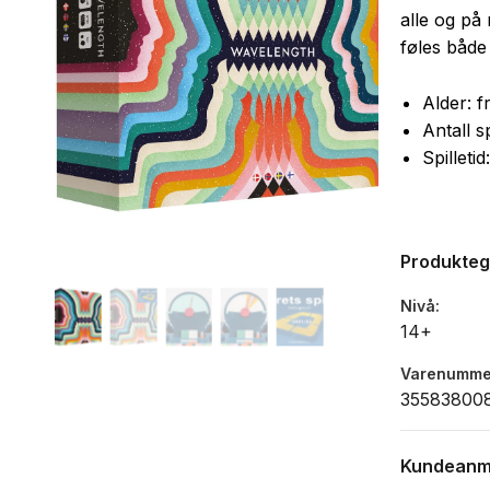
alle og på 
føles både
Alder: f
Antall sp
Spilleti
Produkte
Nivå
14+
Varenumme
35583800
Kundeanm