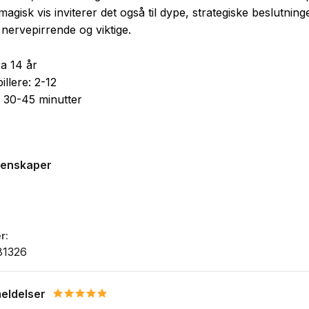
magisk vis inviterer det også til dype, strategiske beslutnin
 nervepirrende og viktige.
ra 14 år
illere: 2-12
d: 30-45 minutter
genskaper
r
81326
eldelser
5.0 star rating