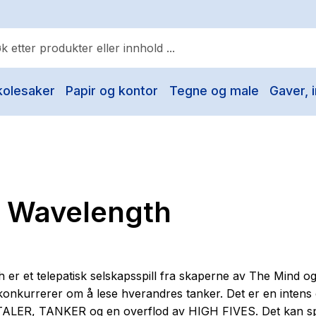
kolesaker
Papir og kontor
Tegne og male
Gaver, i
ulære søk
Pokemon
One piece
Fury Bound - Sable Sorensen
l Wavelength
Yesteryear
Elizabeth Strout
Hitster
 er et telepatisk selskapsspill fra skaperne av The Mind o
Hypopressiv trening
 konkurrerer om å lese hverandres tanker. Det er en intens
LER, TANKER og en overflod av HIGH FIVES. Det kan spi
The Housemaid