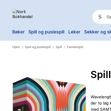
Bøker
Spill og puslespill
Leker
Sekker og s
Pop
Hjem
Spill og puslespill
Spill
Familiespill
/
/
/
Spil
Wavelength
der to lag
med SAMTA