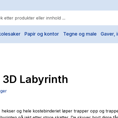
kolesaker
Papir og kontor
Tegne og male
Gaver, i
ulære søk
Pokemon
One piece
Fury Bound - Sable Sorensen
l 3D Labyrinth
Yesteryear
Elizabeth Strout
ger
Hitster
Hypopressiv trening
 hekser og hele kostebinderiet løper trapper opp og trapp
The Housemaid
yrinten på jakt etter store skatter. De skyver bort digre tå