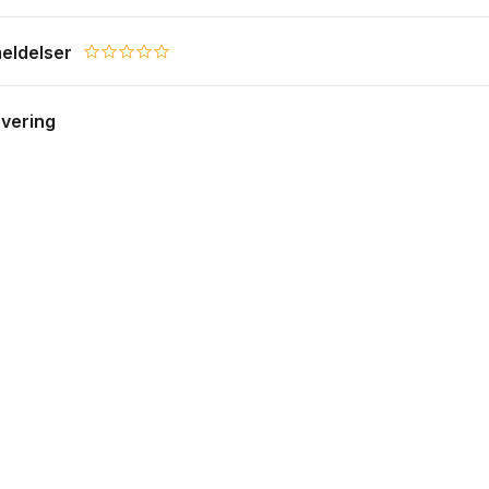
 7 år
pillere: 2-4
eldelser
d: 20-30 minutter
0.0 star rating
evering