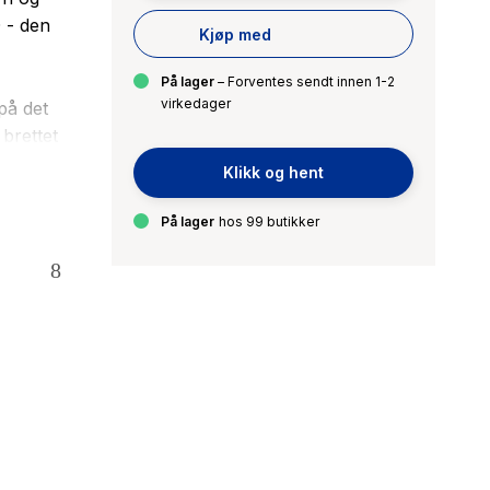
D - den
Kjøp med
På lager
– Forventes sendt innen 1-2
virkedager
på det
 brettet
Klikk og hent
n iver
som først
På lager
hos 99 butikker
rt har