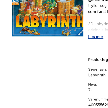
tryller seg
som først k
3D Labyrint
originale l
ved å plass
Les mer
spennende 
etter å fi
har nådd fr
Produkte
vunnet.
Serienavn
1 Spillbr
Labyrinth
26 Tårn
4 Spillf
Nivå
7+
12 Skatt
4 Runek
Varenumme
24 Tryll
40055562