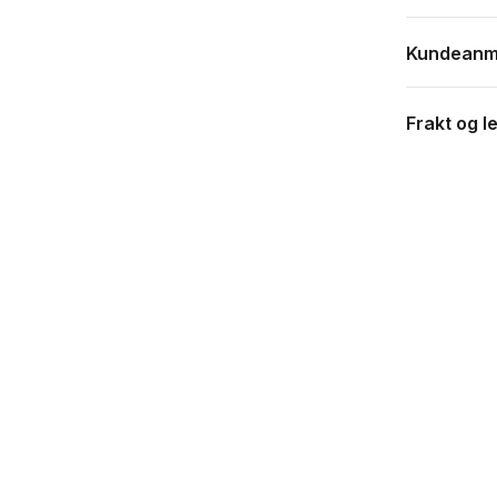
lder: fra
Antall s
Kundeanm
Spilleti
Frakt og l