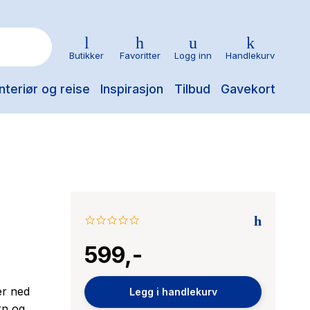
Butikker
Favoritter
Logg inn
Handlekurv
nteriør og reise
Inspirasjon
Tilbud
Gavekort
0.0
star
599,-
rating
er ned
Legg i handlekurv
rn og