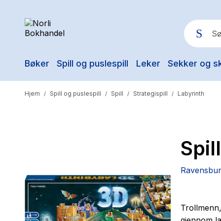
Bøker
Spill og puslespill
Leker
Sekker og s
Pop
Hjem
Spill og puslespill
Spill
Strategispill
Labyrinth
/
/
/
/
Spil
Ravensbur
Trollmenn,
gjennom lab